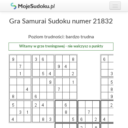
Graj w Sudoku!
zaloguj się
Gra Samurai Sudoku numer 21832
Zasady Sudoku
załóż konto
Poziom trudności: bardzo trudna
Rankingi
Witamy w grze treningowej - nie walczysz o punkty
Gracze