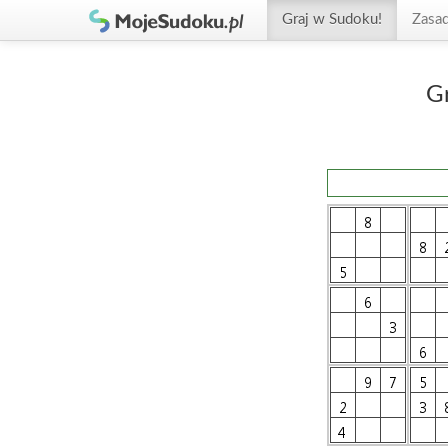
Graj w Sudoku!
Zasa
G