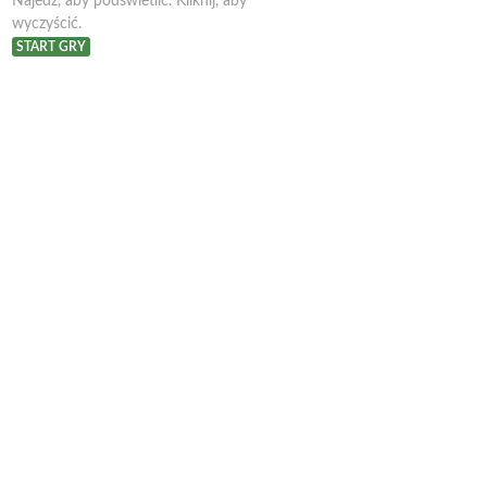
Najedź, aby podświetlić. Kliknij, aby
wyczyścić.
START GRY