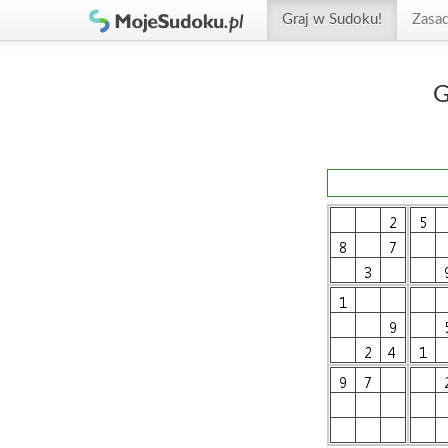
Graj w Sudoku!
Zasa
G