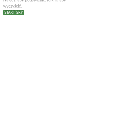
Najedź, aby podświetlić. Kliknij, aby
wyczyścić.
START GRY