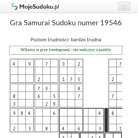
Graj w Sudoku!
zaloguj się
Gra Samurai Sudoku numer 19546
Zasady Sudoku
załóż konto
Poziom trudności: bardzo trudna
Rankingi
Witamy w grze treningowej - nie walczysz o punkty
Gracze