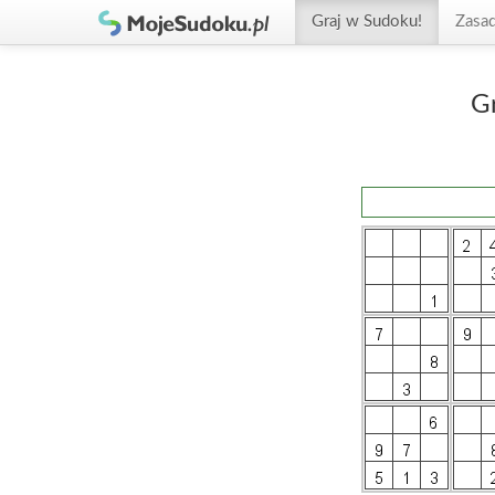
Graj w Sudoku!
Zasa
G