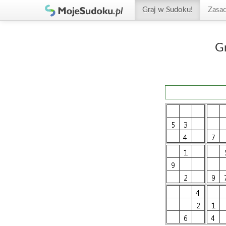
Graj w Sudoku!
Zasa
G