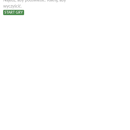
Najedź, aby podświetlić. Kliknij, aby
wyczyścić.
START GRY