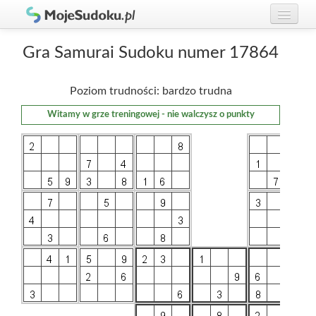
Graj w Sudoku!
zaloguj się
Gra Samurai Sudoku numer 17864
Zasady Sudoku
załóż konto
Poziom trudności: bardzo trudna
Rankingi
Witamy w grze treningowej - nie walczysz o punkty
Gracze