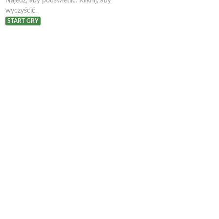
Najedź, aby podświetlić. Kliknij, aby
wyczyścić.
START GRY