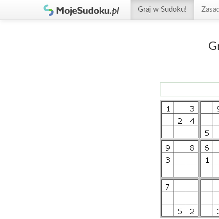
Graj w Sudoku!
Zasa
G