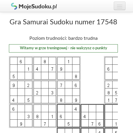
Graj w Sudoku!
zaloguj się
Gra Samurai Sudoku numer 17548
Zasady Sudoku
załóż konto
Poziom trudności: bardzo trudna
Rankingi
Witamy w grze treningowej - nie walczysz o punkty
Gracze