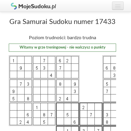
Graj w Sudoku!
zaloguj się
Gra Samurai Sudoku numer 17433
Zasady Sudoku
załóż konto
Poziom trudności: bardzo trudna
Rankingi
Witamy w grze treningowej - nie walczysz o punkty
Gracze