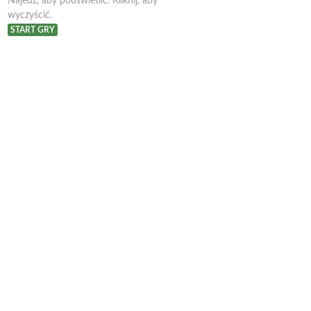
Najedź, aby podświetlić. Kliknij, aby
wyczyścić.
START GRY