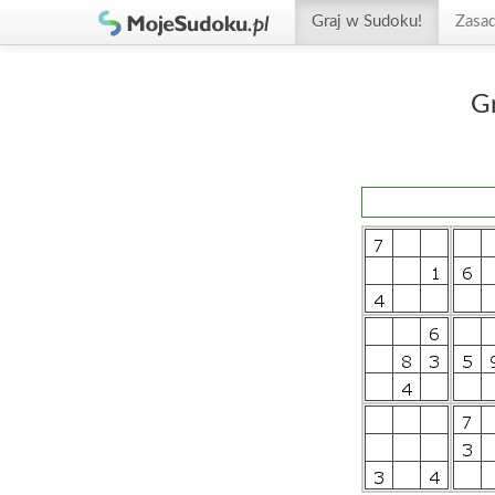
Graj w Sudoku!
Zasa
G