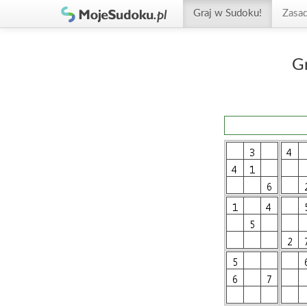
Graj w Sudoku!
Zasa
G