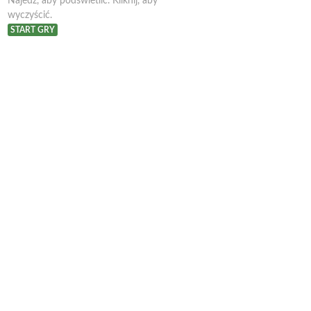
Najedź, aby podświetlić. Kliknij, aby
wyczyścić.
START GRY