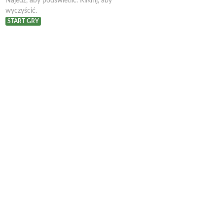
Najedź, aby podświetlić. Kliknij, aby
wyczyścić.
START GRY