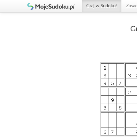
Graj w Sudoku!
Zasa
G