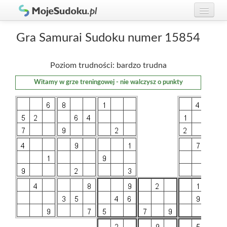
Graj w Sudoku!
zaloguj się
Gra Samurai Sudoku numer 15854
Zasady Sudoku
załóż konto
Poziom trudności: bardzo trudna
Rankingi
Witamy w grze treningowej - nie walczysz o punkty
Gracze