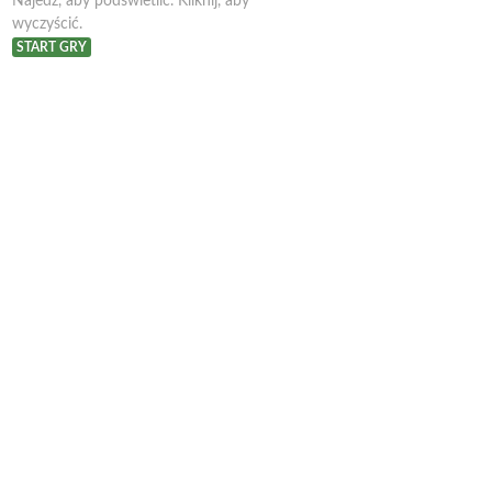
Najedź, aby podświetlić. Kliknij, aby
wyczyścić.
START GRY