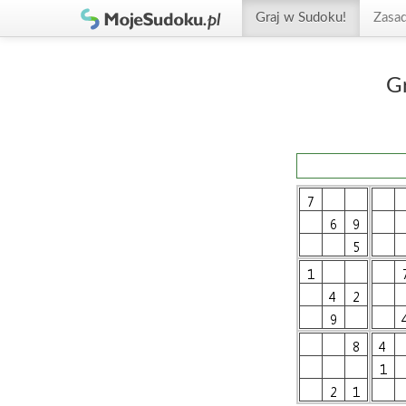
Graj w Sudoku!
Zasa
G