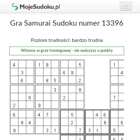
Graj w Sudoku!
zaloguj się
Gra Samurai Sudoku numer 13396
Zasady Sudoku
załóż konto
Poziom trudności: bardzo trudna
Rankingi
Witamy w grze treningowej - nie walczysz o punkty
Gracze