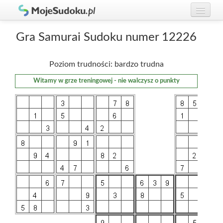
Graj w Sudoku!
zaloguj się
Gra Samurai Sudoku numer 12226
Zasady Sudoku
załóż konto
Poziom trudności: bardzo trudna
Rankingi
Witamy w grze treningowej - nie walczysz o punkty
Gracze