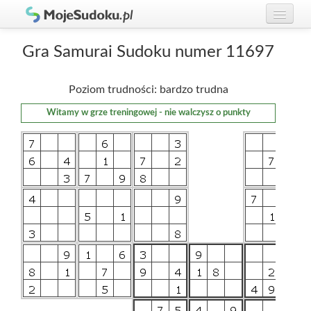
Graj w Sudoku!
zaloguj się
Gra Samurai Sudoku numer 11697
Zasady Sudoku
załóż konto
Poziom trudności: bardzo trudna
Rankingi
Witamy w grze treningowej - nie walczysz o punkty
Gracze